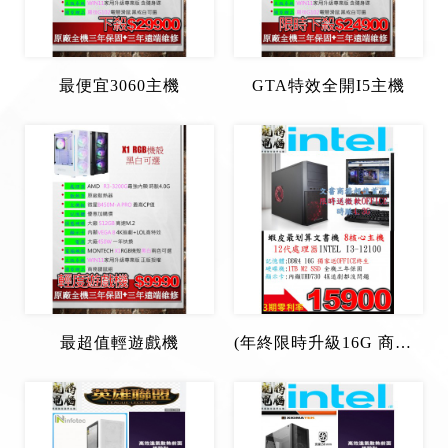
最便宜3060主機
GTA特效全開I5主機
最超值輕遊戲機
(年終限時升級16G 商務桌機送微軟OFFICE)i3-12100/8核心/16G/1TB SSD/500W銅牌/W10