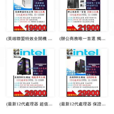
(英雄聯盟特效全開機 上鑽首選)I3-12100F/4.3G/8核心/16G/1TB SSD/GTX1050TI-4G
(辦公商務唯一首選 獨家送微軟OFFICE)最新13代I5-13400商務文書桌機/16G/1TB SSD/W11電腦
(最新12代處理器 超值首選)I5-12400/16G/512G SSD/2060-6G
(最新12代處理器 保證所有遊戲特效全開)I5-12400/16G/1TB SSD/3060-8G/650W金牌電源