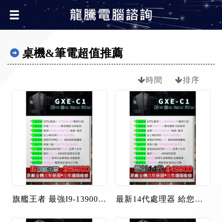
桌機&筆電超值推薦
時間
排序
旗艦王者 最強I9-13900處理器 搭載RTX4070顯示卡 沒有遊戲跑不動
最新14代處理器 給您最流暢的體驗 I5-14600K+4060Ti-8G